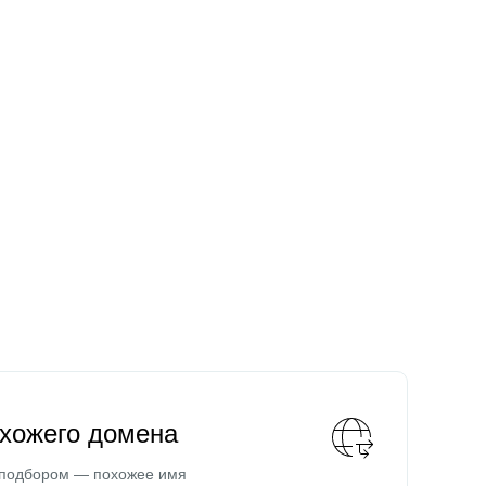
охожего домена
 подбором — похожее имя