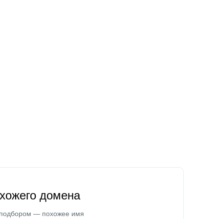
охожего домена
 подбором — похожее имя